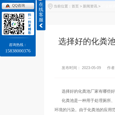
在
QQ咨询
当前位置：
首页
>
新闻资讯
>
行业资
线
客
扫
一
服
扫
更
精
彩
选择好的化粪
咨询热线：
15838000376
发布时间： 2023-05-09
作者
选择好的化粪池厂家有哪些好
化粪池是一种用于处理厕所、浴
环境的污染。由于化粪池的应用