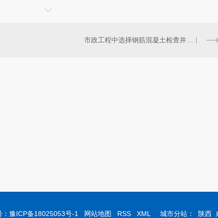
市政工程中选择钢筋混凝土检查井盖好在哪里？
号：
豫ICP备18025053号-1
网站地图
RSS
XML
城市分站：
陕西