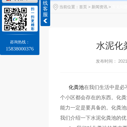
线
当前位置：
首页
>
新闻资讯
>
常见问
客
扫
一
服
扫
更
精
彩
咨询热线：
水泥化
15838000376
发布时间： 2021-
化粪池
在我们生活中是必
个小区都会存在的东西。化粪
能力一定是要具备的。化粪池
我们介绍一下水泥化粪池的优