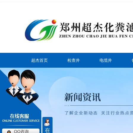
超杰首页
检查井
电缆井
在
QQ咨询