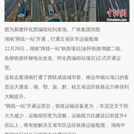
图为新建怀化西编组站到发场。广铁集团供图
湖南“两线一站”开通，打通五省区市运输瓶颈
12月26日，湖南“两线一站”铁路项目(渝怀铁路增建二线、
焦柳铁路怀柳电化改造、怀化西编组站项目)正式开通运
营。
这标志着湖南打通了西联成渝城市群、南达华南出海口的客
货运大通道，湘、鄂、渝、黔、桂五省边区铁路运力将得到
大幅提升。
“两线一站”开通运营后，铁路运输设备更为 ，车流交叉干扰
大大减少，运输组织更为流畅，运输能力比建设以前提升4
倍以上，将有效解决五省市区边区铁路运输瓶颈， 湖南中