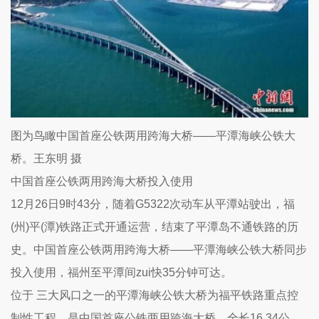
图为鸟瞰中国首座公铁两用跨海大桥——平潭海峡公铁大
桥。王东明 摄
中国首座公铁两用跨海大桥投入使用
12月26日9时43分，随着G5322次动车从平潭站驶出，福
(州)平(潭)铁路正式开通运营，结束了平潭岛不通铁路的历
史。中国首座公铁两用跨海大桥——平潭海峡公铁大桥同步
投入使用，福州至平潭间zui快35分钟可达。
位于 三大风口之一的平潭海峡公铁大桥为福平铁路重点控
制性工程，是中国首座公铁两用跨海大桥，全长16.34公