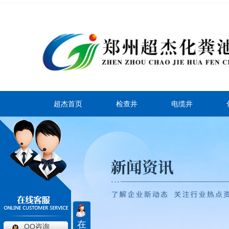
超杰首页
检查井
电缆井
在
QQ咨询