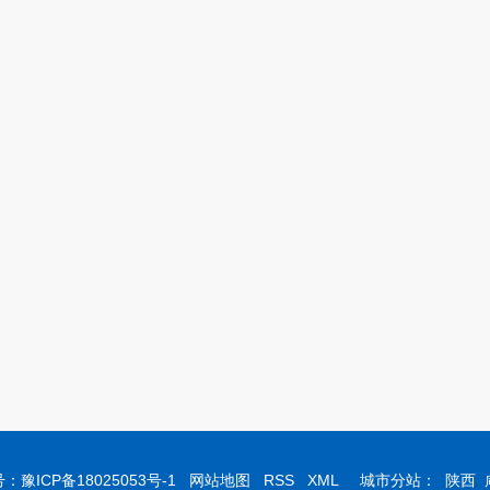
号：
豫ICP备18025053号-1
网站地图
RSS
XML
城市分站：
陕西