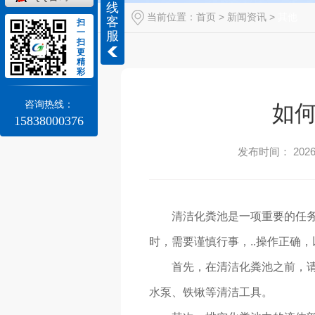
线
当前位置：
首页
>
新闻资讯
>
其他
客
扫
一
服
扫
更
精
彩
咨询热线：
如
15838000376
发布时间： 2026-
清洁化粪池是一项重要的任
时，需要谨慎行事，..操作正确
首先，在清洁化粪池之前，请
水泵、铁锹等清洁工具。