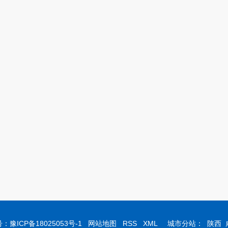
号：
豫ICP备18025053号-1
网站地图
RSS
XML
城市分站：
陕西