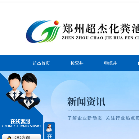
超杰首页
检查井
电缆井
在
QQ咨询